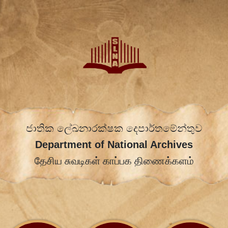
ජාතික ලේඛනාරක්ෂක දෙපාර්තමේන්තුව
Department of National Archives
தேசிய சுவடிகள் காப்பக திணைக்களம்